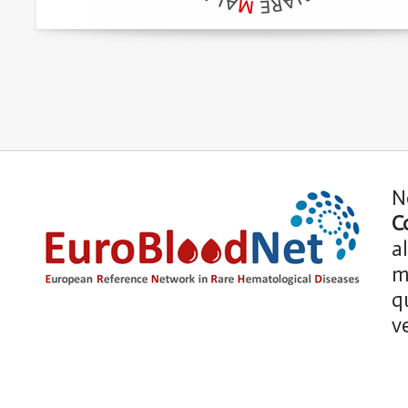
N
C
a
m
qu
v