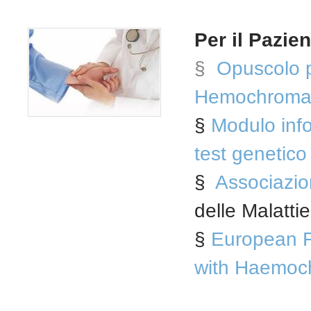
Per il Pazien
§
Opuscolo p
Hemochromato
§
Modulo info
test genetic
§
Associazio
delle Malatti
§
European Fe
with Haemoch