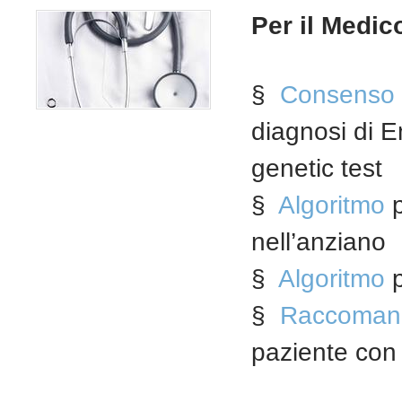
Per il Medic
§
Consenso i
diagnosi di 
genetic test
§
Algoritmo
p
nell’anziano
§
Algoritmo
p
§
Raccomand
paziente con